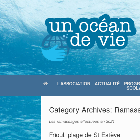
Skip
to
content
L’ASSOCIATION
ACTUALITÉ
PROG
SCOLA
Category Archives:
Ramass
Les ramassages effectuées en 2021
Frioul, plage de St Estève