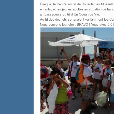
Évêque, le Centre social de Consolat les Musardin
enfants, et les jeunes adultes en situation de han
ambassadeurs du tri d Un Océan de Vie.
Au tri des déchets se tenaient vaillamment les Ca
Nous pouvons leur dire : BRAVO ! Vous avez été 