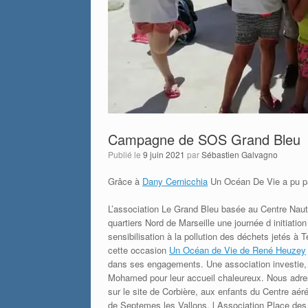
Campagne de SOS Grand Bleu
Publié le
9 juin 2021
par
Sébastien Galvagno
Grâce à
Dany Cernicchia
Un Océan De Vie a pu pa
L’association Le Grand Bleu basée au Centre Nauti
quartiers Nord de Marseille une journée d initiation
sensibilisation à la pollution des déchets jetés à
cette occasion
Un Océan de Vie de René Heuzey
dans ses engagements. Une association investie, 
Mohamed pour leur accueil chaleureux. Nous adre
sur le site de Corbière, aux enfants du Centre aér
de Septemes les Vallons, l Association Place des 