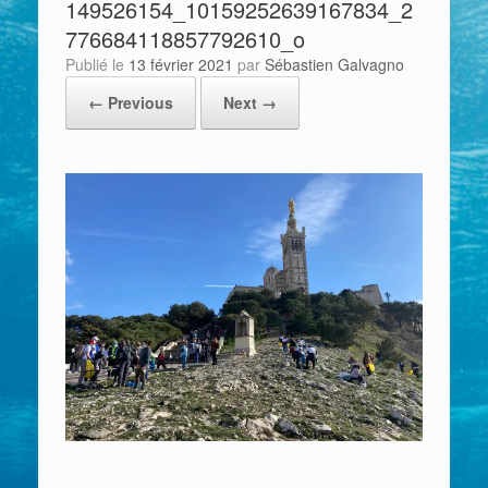
149526154_10159252639167834_2
776684118857792610_o
Publié le
13 février 2021
par
Sébastien Galvagno
← Previous
Next →