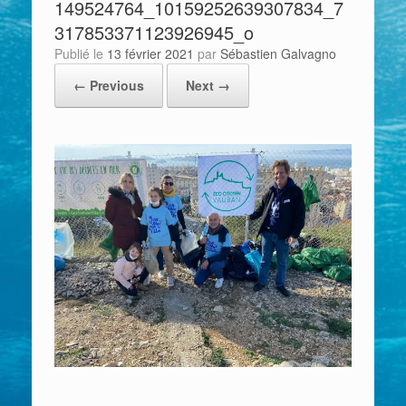
149524764_10159252639307834_7
317853371123926945_o
Publié le
13 février 2021
par
Sébastien Galvagno
← Previous
Next →