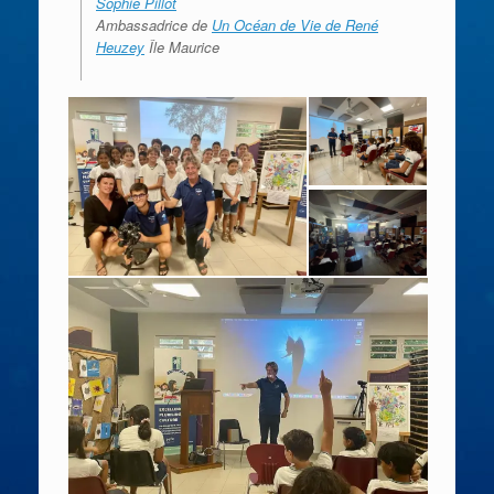
Sophie Pillot
Ambassadrice de
Un Océan de Vie de René
Heuzey
Île Maurice