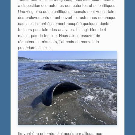
à disposition des autorités compétentes et scientifiques.
Une vingtaine de scientifiques japonais sont venus faire
des prélèvements et ont ouvert les estomacs de chaque
cachalot. Ils ont également récupéré quelques dents,
toujours pour faire des analyses. Il s’agit bien de 4
mâles, pas de femelle. Nous allons essayer de
récupérer les résultats, j’attends de recevoir la
procédure officielle.
Ils vont être enterrés. J’ai appris par ailleurs que