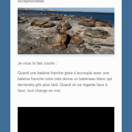
exceptionnelles.
Je vous la fais courte :
Quand une baleine franche grise s’accouple avec une
baleine franche noire cela donne un baleineau blanc qui
deviendra gris plus tard. Quand on se regarde face à
face, tout change en moi.