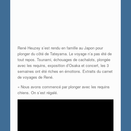
René Heuzey s’est rendu en famille au Japon pour
plonger du côté de Tateyama. Le voyage n’a pas été de
tout repos. Tsunami, échouages de cachalots, plongée
avec les requins, exposition d’Osaka et concert, les 3
semaines ont été riches en émotions. Extraits du carnet
de voyages de René.
« Nous avons commencé par plonger avec les requins
chiens. On s’est régalé.