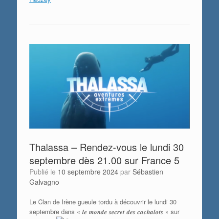
Thalassa – Rendez-vous le lundi 30
septembre dès 21.00 sur France 5
Publié le
10 septembre 2024
par
Sébastien
Galvagno
Le Clan de Irène gueule tordu à découvrir le lundi 30
septembre dans « 𝒍𝒆 𝒎𝒐𝒏𝒅𝒆 𝒔𝒆𝒄𝒓𝒆𝒕 𝒅𝒆𝒔 𝒄𝒂𝒄𝒉𝒂𝒍𝒐𝒕𝒔 » sur