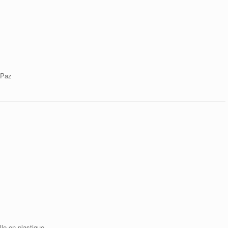
 Paz
lle en plastique