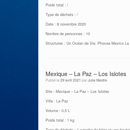
Poids total : /
Type de déchets : /
Date : 8 novembre 2020
Nombre de personnes : 10
Structures : Un Océan de Vie, Phocea Mexico La
Mexique – La Paz – Los Islotes
Publié le
29 avril 2021
par
Julie Mestre
Site : Mexique – La Paz – Los Islotes
Ville : La Paz
Volume : 0,5 L
Poids total : 1 kg
Type de déchets : 1 canette de bière et une boutei