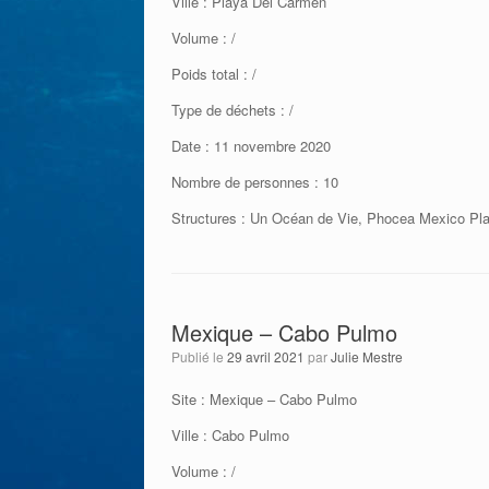
Ville : Playa Del Carmen
Volume : /
Poids total : /
Type de déchets : /
Date : 11 novembre 2020
Nombre de personnes : 10
Structures : Un Océan de Vie, Phocea Mexico Pl
Mexique – Cabo Pulmo
Publié le
29 avril 2021
par
Julie Mestre
Site : Mexique – Cabo Pulmo
Ville : Cabo Pulmo
Volume : /