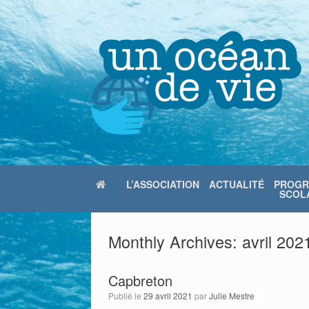
Skip
to
content
L’ASSOCIATION
ACTUALITÉ
PROG
SCOLA
Monthly Archives:
avril 202
Capbreton
Publié le
29 avril 2021
par
Julie Mestre