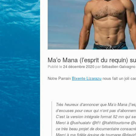
Ma’o Mana (l’esprit du requin) s
Publié le
24 décembre 2020
par
Sébastien Galvagno
Notre Parrain
Bixente Lizarazu
nous fait un joli ca
Très heureux d’annoncer que Ma’o Mana (l’espri
d’excuses pour ceux qui n’ont pas d’abonnem
C’est la version intégrale format 52 mn qui se
Merci à @ushuaiatv @tf1 @tahititourisme @ai
ce très beau projet de documentaire consa
Merci à ma fidèle équipe de tournage @david_