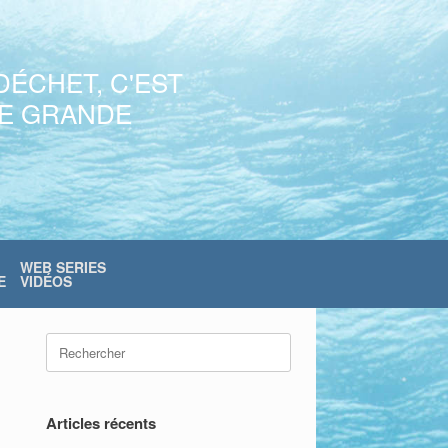
DÉCHET, C'EST
NE GRANDE
WEB SERIES
E
VIDÉOS
Search
for:
Articles récents