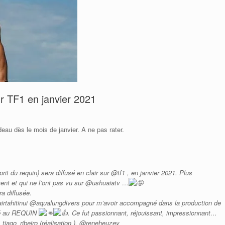
ur TF1 en janvier 2021
deau dès le mois de janvier. A ne pas rater.
t du requin) sera diffusé en clair sur @tf1 , en janvier 2021. Plus
ent et qui ne l’ont pas vu sur @ushuaiatv …
ra diffusée.
rtahitinui @aqualungdivers pour m’avoir accompagné dans la production de
cré au REQUIN
. Ce fut passionnant, réjouissant, impressionnant…
tiago_ribeiro (réalisation ), @reneheuzey