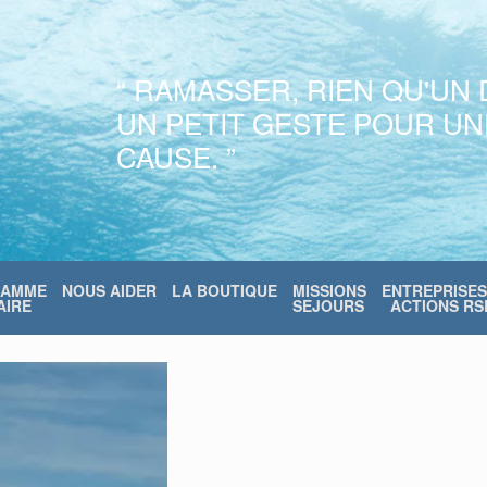
“ RAMASSER, RIEN QU'UN 
UN PETIT GESTE POUR U
CAUSE. ”
RAMME
NOUS AIDER
LA BOUTIQUE
MISSIONS
ENTREPRISES
IRE
SEJOURS
ACTIONS RS