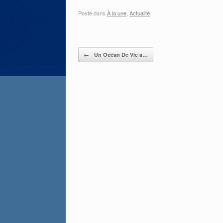
Posté dans
À la une
,
Actualité
.
Post navigation
←
Un Océan De Vie a…