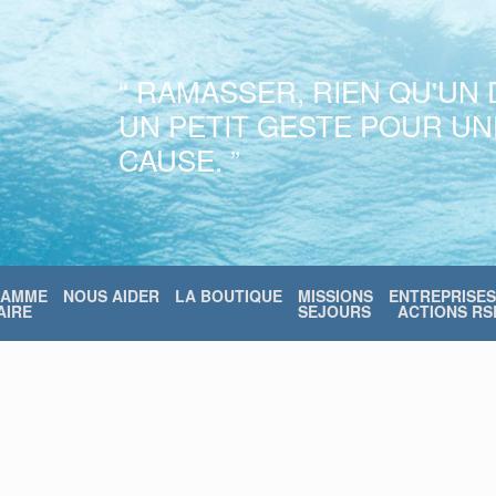
“ RAMASSER, RIEN QU'UN 
UN PETIT GESTE POUR U
CAUSE. ”
RAMME
NOUS AIDER
LA BOUTIQUE
MISSIONS
ENTREPRISES
IRE
SEJOURS
ACTIONS RS