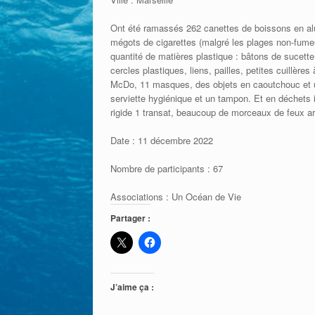
Ont été ramassés 262 canettes de boissons en alu,
mégots de cigarettes (malgré les plages non-fumeu
quantité de matières plastique : bâtons de sucette
cercles plastiques, liens, pailles, petites cuillèr
McDo, 11 masques, des objets en caoutchouc et un
serviette hygiénique et un tampon. Et en déchets in
rigide 1 transat, beaucoup de morceaux de feux a
Date : 11 décembre 2022
Nombre de participants : 67
Associations : Un Océan de Vie
Partager :
J’aime ça :