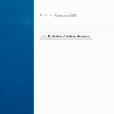
Posté dans
Ramassage 2022
.
Post navigation
←
École de la Calade et alentours