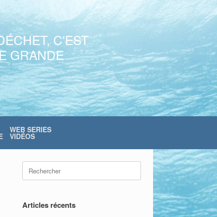
DÉCHET, C'EST
NE GRANDE
WEB SERIES
E
VIDÉOS
Search
for:
Articles récents