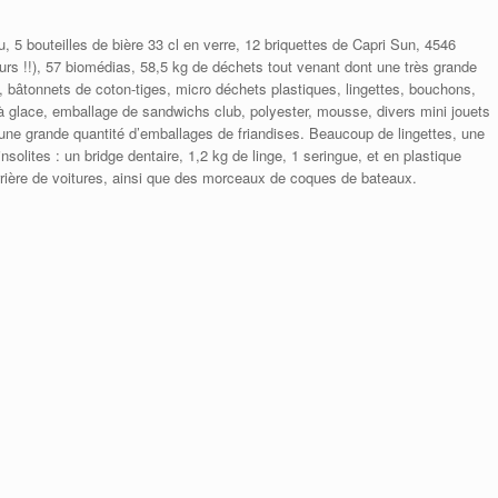
 5 bouteilles de bière 33 cl en verre, 12 briquettes de Capri Sun, 4546
rs !!), 57 biomédias, 58,5 kg de déchets tout venant dont une très grande
, bâtonnets de coton-tiges, micro déchets plastiques, lingettes, bouchons,
es à glace, emballage de sandwichs club, polyester, mousse, divers mini jouets
e grande quantité d’emballages de friandises. Beaucoup de lingettes, une
solites : un bridge dentaire, 1,2 kg de linge, 1 seringue, et en plastique
rrière de voitures, ainsi que des morceaux de coques de bateaux.