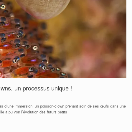
owns, un processus unique !
ors d’une immersion, un poisson-clown prenant soin de ses œufs dans une
e a pu voir l’évolution des futurs petits !