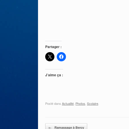
Partager :
J’aime ça :
Posté dans
Actualité
,
Photos
,
Scolaire
.
Post navigation
←
Ramassage à Bercy