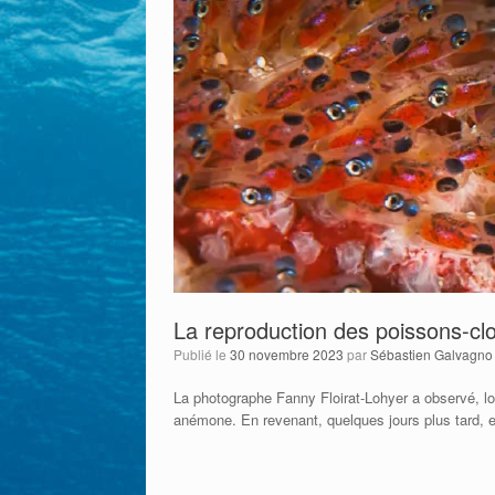
La reproduction des poissons-cl
Publié le
30 novembre 2023
par
Sébastien Galvagno
La photographe Fanny Floirat-Lohyer a observé, l
anémone. En revenant, quelques jours plus tard, ell