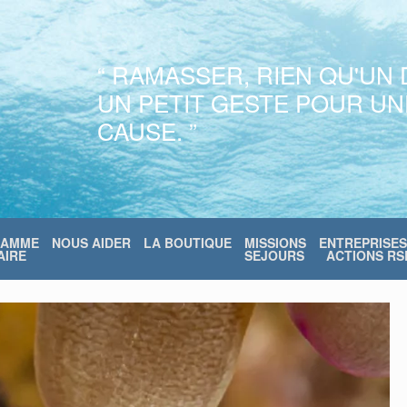
“ RAMASSER, RIEN QU'UN 
UN PETIT GESTE POUR U
CAUSE. ”
RAMME
NOUS AIDER
LA BOUTIQUE
MISSIONS
ENTREPRISES
IRE
SEJOURS
ACTIONS RS