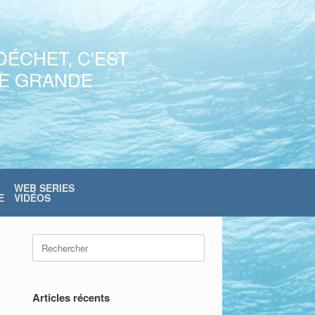
DÉCHET, C'EST
NE GRANDE
WEB SERIES
E
VIDÉOS
Search
for:
Articles récents