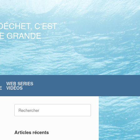
DÉCHET, C'EST
NE GRANDE
WEB SERIES
E
VIDÉOS
Search
for:
Articles récents