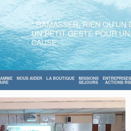
“ RAMASSER, RIEN QU'UN 
UN PETIT GESTE POUR U
CAUSE. ”
RAMME
NOUS AIDER
LA BOUTIQUE
MISSIONS
ENTREPRISES
IRE
SEJOURS
ACTIONS RS