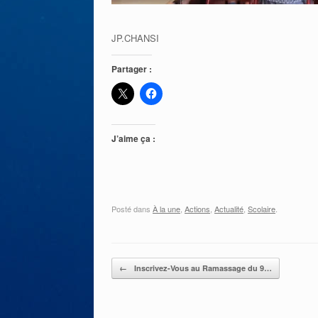
JP.CHANSI
Partager :
J’aime ça :
Posté dans
À la une
,
Actions
,
Actualité
,
Scolaire
.
Post navigation
←
Inscrivez-Vous au Ramassage du 9…