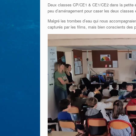
Deux classes CP/CE1 & CE1/CE2 dans la petite écol
peu d’aménagement pour caser les deux classes et
Malgré les trombes d’eau qui nous accompagnaient
capturés par les films, mais bien conscients des 