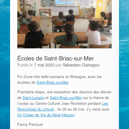
Écoles de Saint-Briac-sur-Mer
Publié le
7 mai 2023
par
Sébastien Galvagno
Fin d’une très belle semaine en Bretagne, avec les
écoliers de
Saint-Briac-sur-Mer
.
Prochaine étape, une exposition des dessins des élèves
de
Saint-Lunaire
et
Saint-Briac-sur-Mer
sur le thème de
l’océan au Centre Culturel Jean Rochefort pendant
Les
Rencontres du Littoral
, du 26 au 29 mai. J’y serai avec
Un Océan de Vie de René Heuzey
Fanny Pernoud