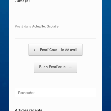
J’aime ça :
Posté dans
Actualité
,
Scolaire
.
Post navigation
←
Festi’Crue – le 22 avril
Bilan Festi’crue
→
Search
for:
Articles récents