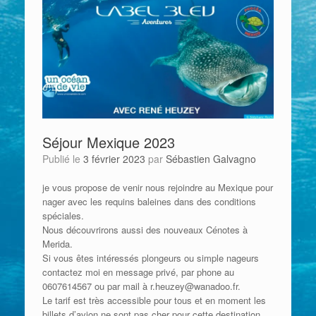
Séjour Mexique 2023
Publié le
3 février 2023
par
Sébastien Galvagno
je vous propose de venir nous rejoindre au Mexique pour
nager avec les requins baleines dans des conditions
spéciales.
Nous découvrirons aussi des nouveaux Cénotes à
Merida.
Si vous êtes intéressés plongeurs ou simple nageurs
contactez moi en message privé, par phone au
0607614567 ou par mail à r.heuzey@wanadoo.fr.
Le tarif est très accessible pour tous et en moment les
billets d’avion ne sont pas cher pour cette destination.