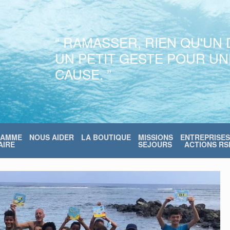
“ RAMASSER, RIEN QU'UN 
UN PETIT GESTE POUR U
CAUSE. ”
RAMME
NOUS AIDER
LA BOUTIQUE
MISSIONS
ENTREPRISES
IRE
SEJOURS
ACTIONS RS