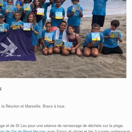
u
a Réunion et Marseille. Bravo à tous.
tage et de St Leu pour une séance de ramassage de déchets sur la plage.
an de Vie de René Heuzey
avec Fanny et olivier et les 2 supers professeurs