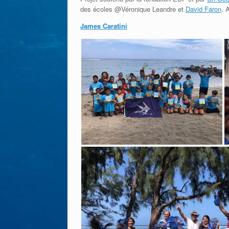
des écoles @Véronique Leandre et
David Faron
. 
James Caratini