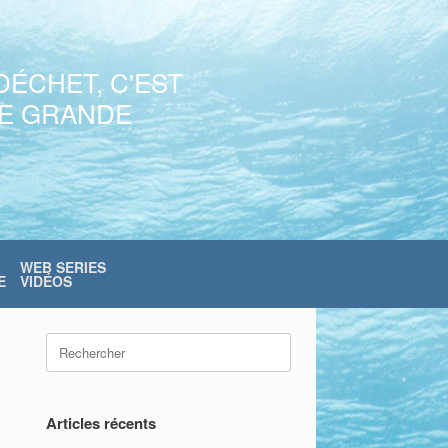
DÉCHET, C'EST
NE GRANDE
WEB SERIES
E
VIDÉOS
Search
for:
Articles récents