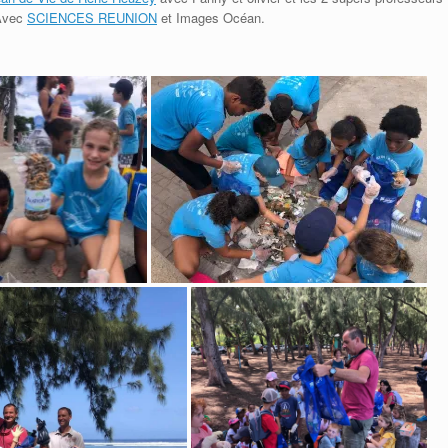
Avec
SCIENCES REUNION
et Images Océan.