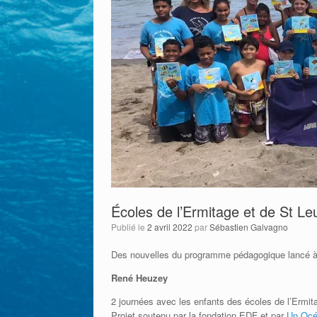
Écoles de l’Ermitage et de St Le
Publié le
2 avril 2022
par
Sébastien Galvagno
Des nouvelles du programme pédagogique lancé à l
René Heuzey
2 journées avec les enfants des écoles de l’Ermi
Projet soutenu par la fondation EDF et par
Un Océ