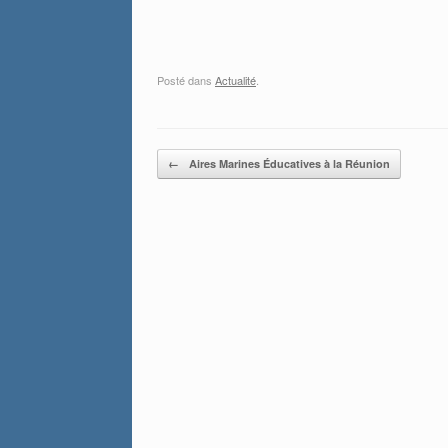
Posté dans
Actualité
.
Post navigation
←
Aires Marines Éducatives à la Réunion