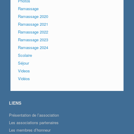
Photos
Ramassage
Ramassage 2020
Ramassage 2021
Ramassage 2022
Ramassage 2023
Ramassage 2024
Scolaire
Séjour
Videos
Vidéos
LIENS
Présentation de l’association
Les associations partenaires
Les membres d’honneur