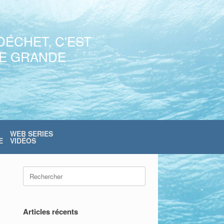
DÉCHET, C'EST
NE GRANDE
WEB SERIES
E
VIDÉOS
Search
for:
Articles récents