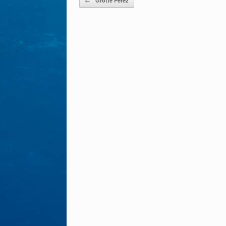
←
Grotte Pérez