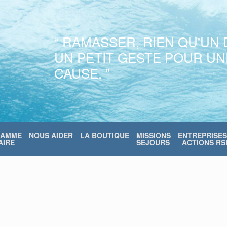
“ RAMASSER, RIEN QU'UN 
UN PETIT GESTE POUR U
CAUSE. ”
RAMME
NOUS AIDER
LA BOUTIQUE
MISSIONS
ENTREPRISES
IRE
SEJOURS
ACTIONS RS