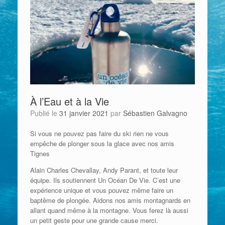
À l’Eau et à la Vie
Publié le
31 janvier 2021
par
Sébastien Galvagno
Si vous ne pouvez pas faire du ski rien ne vous
empêche de plonger sous la glace avec nos amis
Tignes
Alain Charles Chevallay, Andy Parant, et toute leur
équipe. Ils soutiennent Un Océan De Vie. C’est une
expérience unique et vous pouvez même faire un
baptême de plongée. Aidons nos amis montagnards en
allant quand même à la montagne. Vous ferez là aussi
un petit geste pour une grande cause merci.