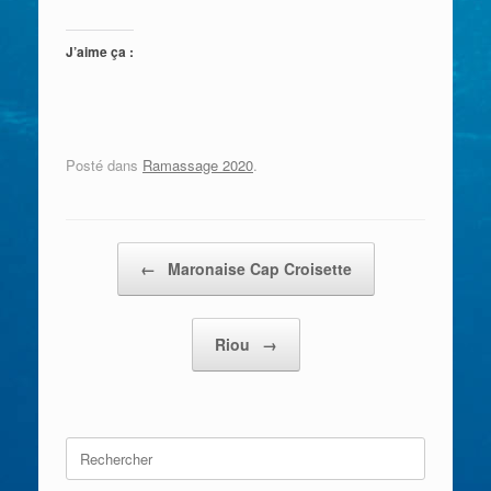
J’aime ça :
Posté dans
Ramassage 2020
.
Post navigation
←
Maronaise Cap Croisette
Riou
→
Search
for: