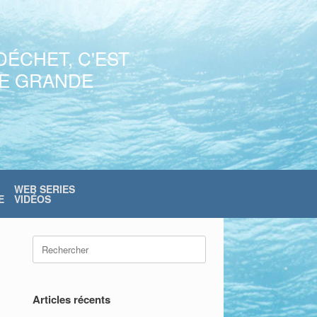
DÉCHET, C'EST
NE GRANDE
WEB SERIES
E
VIDÉOS
Search
for:
Articles récents