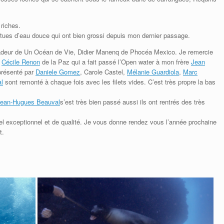
riches.
tues d’eau douce qui ont bien grossi depuis mon dernier passage.
adeur de Un Océan de Vie, Didier Manenq de Phocéa Mexico. Je remercie
e
Cécile Renon
de la Paz qui a fait passé l’Open water à mon frère
Jean
présenté par
Daniele Gomez
, Carole Castel,
Mélanie Guardiola
,
Marc
l
sont remonté à chaque fois avec les filets vides. C’est très propre la bas
ean-Hugues Beauval
s’est très bien passé aussi ils ont rentrés des très
l exceptionnel et de qualité. Je vous donne rendez vous l’année prochaine
t.