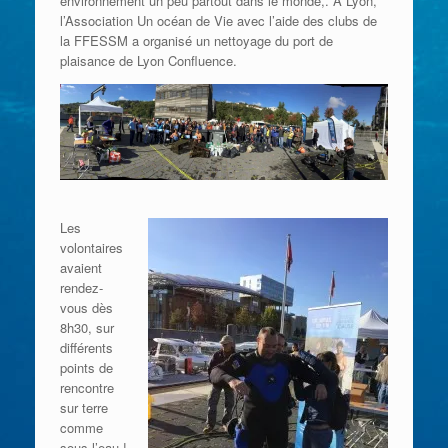
environnement un peu partout dans le monde,. A Lyon,
l’Association Un océan de Vie avec l’aide des clubs de
la FFESSM a organisé un nettoyage du port de
plaisance de Lyon Confluence.
Les
volontaires
avaient
rendez-
vous dès
8h30, sur
différents
points de
rencontre
sur terre
comme
sous l’eau !