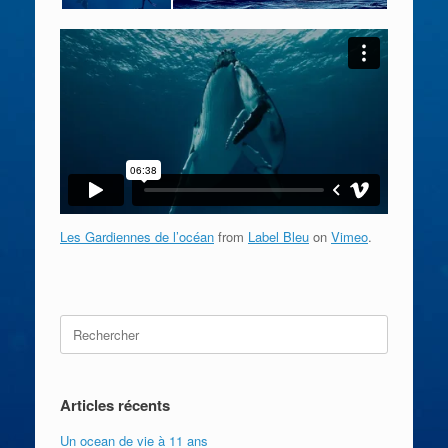
Les Gardiennes de l’océan
from
Label Bleu
on
Vimeo
.
Search
for:
Articles récents
Un ocean de vie à 11 ans