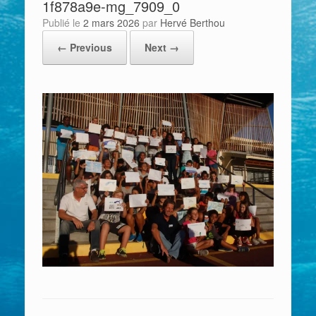
1f878a9e-mg_7909_0
Publié le
2 mars 2026
par
Hervé Berthou
← Previous
Next →