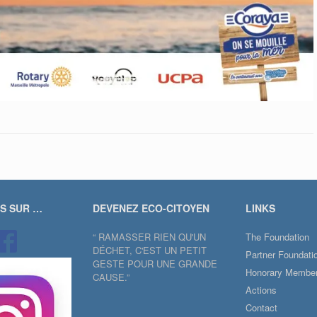
US SUR …
DEVENEZ ECO-CITOYEN
LINKS
“ RAMASSER RIEN QU'UN
The Foundation
DÉCHET, C'EST UN PETIT
Partner Foundati
GESTE POUR UNE GRANDE
Honorary Membe
CAUSE.”
Actions
Contact