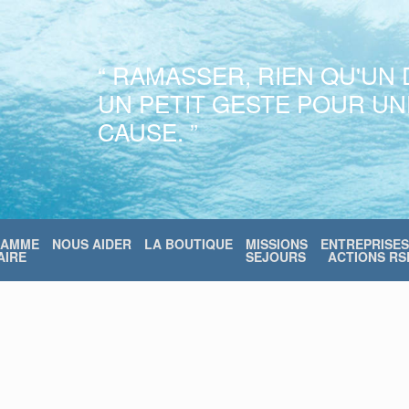
“ RAMASSER, RIEN QU'UN 
UN PETIT GESTE POUR U
CAUSE. ”
RAMME
NOUS AIDER
LA BOUTIQUE
MISSIONS
ENTREPRISES
IRE
SEJOURS
ACTIONS RS