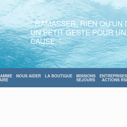
“ RAMASSER, RIEN QU'UN 
UN PETIT GESTE POUR U
CAUSE. ”
RAMME
NOUS AIDER
LA BOUTIQUE
MISSIONS
ENTREPRISES
IRE
SEJOURS
ACTIONS RS