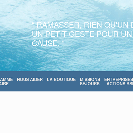
“ RAMASSER, RIEN QU'UN 
UN PETIT GESTE POUR U
CAUSE. ”
RAMME
NOUS AIDER
LA BOUTIQUE
MISSIONS
ENTREPRISES
IRE
SEJOURS
ACTIONS RS