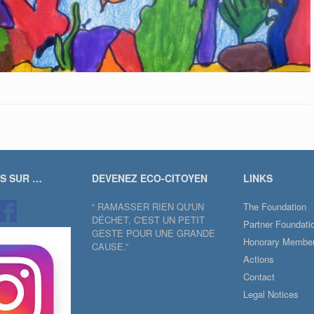
US SUR …
DEVENEZ ECO-CITOYEN
LINKS
“ RAMASSER RIEN QU'UN
The Foundation
DÉCHET, C'EST UN PETIT
Partner Foundati
GESTE POUR UNE GRANDE
Honorary Membe
CAUSE.”
Actions
Contact
Legal Notices