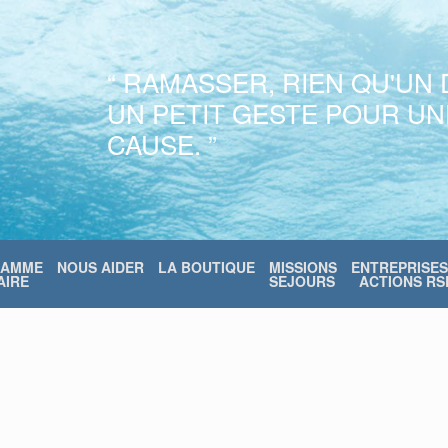
“ RAMASSER, RIEN QU'UN 
UN PETIT GESTE POUR U
CAUSE. ”
RAMME
NOUS AIDER
LA BOUTIQUE
MISSIONS
ENTREPRISES
IRE
SEJOURS
ACTIONS RS