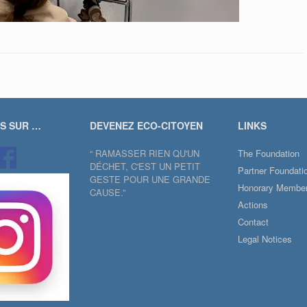
US SUR …
DEVENEZ ECO-CITOYEN
LINKS
“ RAMASSER RIEN QU'UN
The Foundation
DÉCHET, C'EST UN PETIT
Partner Foundati
GESTE POUR UNE GRANDE
Honorary Membe
CAUSE.”
Actions
Contact
Legal Notices