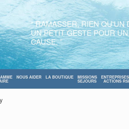
“ RAMASSER, RIEN QU'UN 
UN PETIT GESTE POUR U
CAUSE. ”
RAMME
NOUS AIDER
LA BOUTIQUE
MISSIONS
ENTREPRISES
IRE
SEJOURS
ACTIONS RS
y