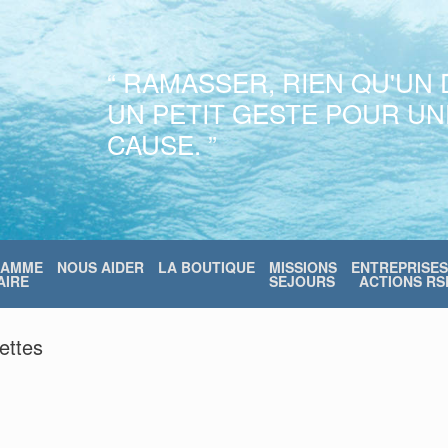
“ RAMASSER, RIEN QU'UN 
UN PETIT GESTE POUR U
CAUSE. ”
RAMME
NOUS AIDER
LA BOUTIQUE
MISSIONS
ENTREPRISES
IRE
SEJOURS
ACTIONS RS
ettes