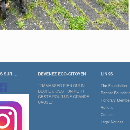
US SUR …
DEVENEZ ECO-CITOYEN
LINKS
“ RAMASSER RIEN QU'UN
The Foundation
DÉCHET, C'EST UN PETIT
Partner Foundati
GESTE POUR UNE GRANDE
Honorary Membe
CAUSE.”
Actions
Contact
Legal Notices