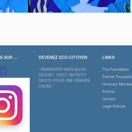
US SUR …
DEVENEZ ECO-CITOYEN
LINKS
“ RAMASSER RIEN QU'UN
The Foundation
DÉCHET, C'EST UN PETIT
Partner Foundati
GESTE POUR UNE GRANDE
Honorary Membe
CAUSE.”
Actions
Contact
Legal Notices