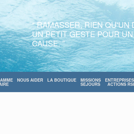
“ RAMASSER, RIEN QU'UN 
UN PETIT GESTE POUR U
CAUSE. ”
RAMME
NOUS AIDER
LA BOUTIQUE
MISSIONS
ENTREPRISES
IRE
SEJOURS
ACTIONS RS