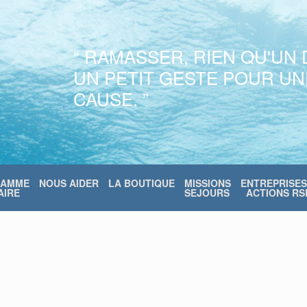
“ RAMASSER, RIEN QU'UN 
UN PETIT GESTE POUR U
CAUSE. ”
RAMME
NOUS AIDER
LA BOUTIQUE
MISSIONS
ENTREPRISES
IRE
SEJOURS
ACTIONS RS