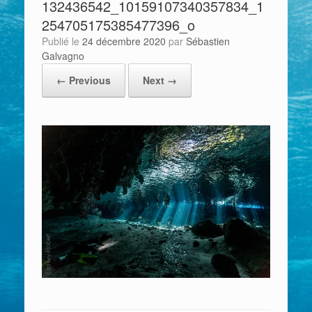
132436542_10159107340357834_1
254705175385477396_o
Publié le
24 décembre 2020
par
Sébastien
Galvagno
← Previous
Next →