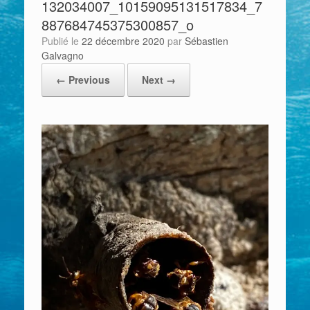
132034007_10159095131517834_7
887684745375300857_o
Publié le
22 décembre 2020
par
Sébastien
Galvagno
← Previous
Next →