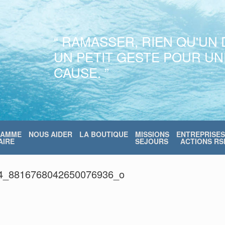
“ RAMASSER, RIEN QU'UN 
UN PETIT GESTE POUR U
CAUSE. ”
RAMME
NOUS AIDER
LA BOUTIQUE
MISSIONS
ENTREPRISES
IRE
SEJOURS
ACTIONS RS
4_8816768042650076936_o