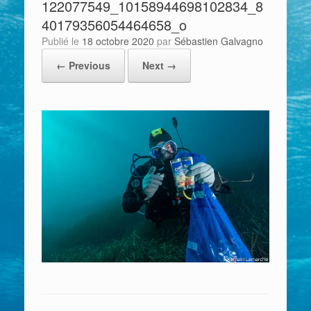
122077549_10158944698102834_8
40179356054464658_o
Publié le
18 octobre 2020
par
Sébastien Galvagno
← Previous
Next →