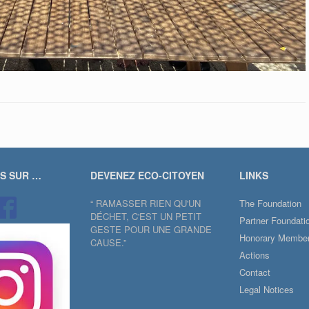
US SUR …
DEVENEZ ECO-CITOYEN
LINKS
“ RAMASSER RIEN QU'UN
The Foundation
DÉCHET, C'EST UN PETIT
Partner Foundati
GESTE POUR UNE GRANDE
Honorary Membe
CAUSE.”
Actions
Contact
Legal Notices