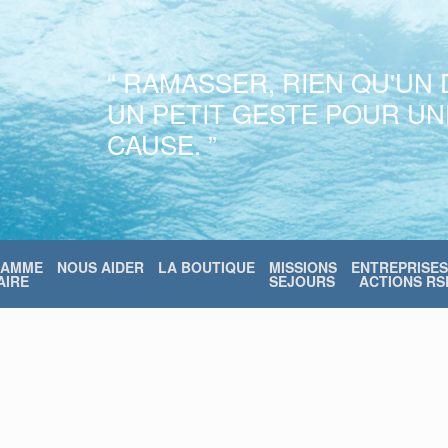
“ RAMASSER, RIEN QU'UN 
UN PETIT GESTE POUR U
CAUSE. ”
RAMME
NOUS AIDER
LA BOUTIQUE
MISSIONS
ENTREPRISES
IRE
SEJOURS
ACTIONS RS