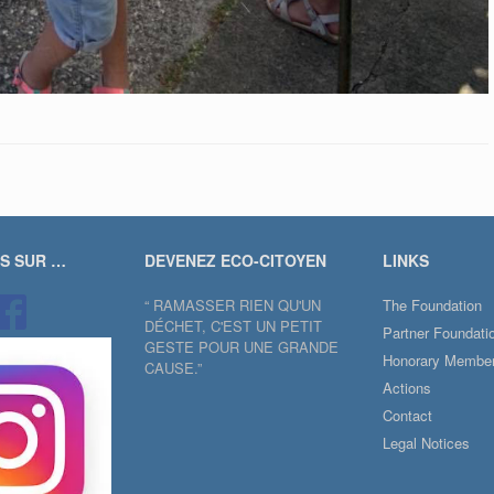
US SUR …
DEVENEZ ECO-CITOYEN
LINKS
“ RAMASSER RIEN QU'UN
The Foundation
DÉCHET, C'EST UN PETIT
Partner Foundati
GESTE POUR UNE GRANDE
Honorary Membe
CAUSE.”
Actions
Contact
Legal Notices