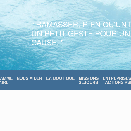
“ RAMASSER, RIEN QU'UN 
UN PETIT GESTE POUR U
CAUSE. ”
RAMME
NOUS AIDER
LA BOUTIQUE
MISSIONS
ENTREPRISES
IRE
SEJOURS
ACTIONS RS