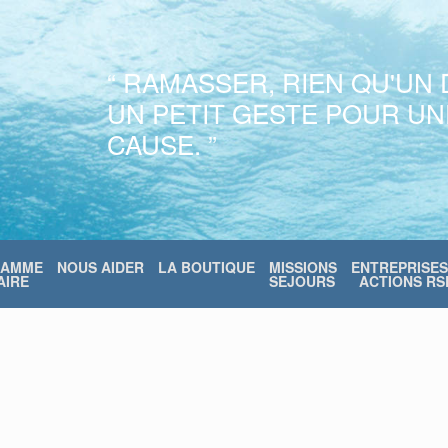
“ RAMASSER, RIEN QU'UN 
UN PETIT GESTE POUR U
CAUSE. ”
RAMME
NOUS AIDER
LA BOUTIQUE
MISSIONS
ENTREPRISES
IRE
SEJOURS
ACTIONS RS