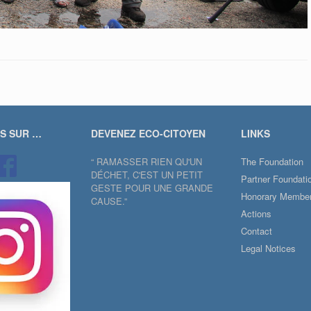
US SUR …
DEVENEZ ECO-CITOYEN
LINKS
“ RAMASSER RIEN QU'UN
The Foundation
DÉCHET, C'EST UN PETIT
Partner Foundati
GESTE POUR UNE GRANDE
Honorary Membe
CAUSE.”
Actions
Contact
Legal Notices