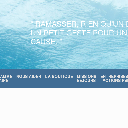
“ RAMASSER, RIEN QU'UN 
UN PETIT GESTE POUR U
CAUSE. ”
RAMME
NOUS AIDER
LA BOUTIQUE
MISSIONS
ENTREPRISES
IRE
SEJOURS
ACTIONS RS