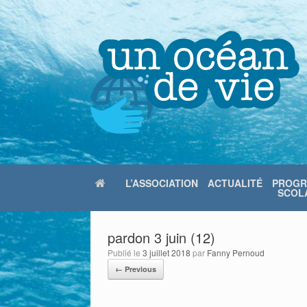
Skip
to
content
L’ASSOCIATION
ACTUALITÉ
PROG
SCOLA
pardon 3 juin (12)
Publié le
3 juillet 2018
par
Fanny Pernoud
← Previous