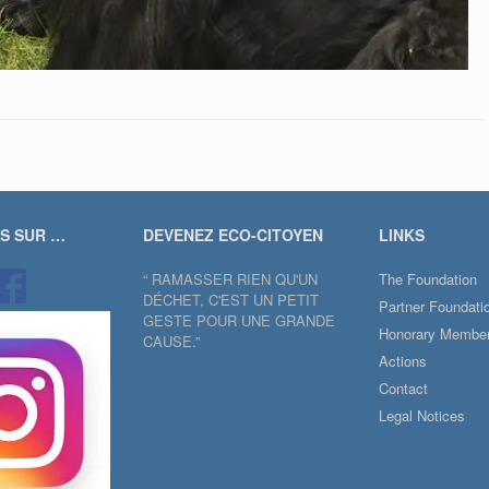
US SUR …
DEVENEZ ECO-CITOYEN
LINKS
“ RAMASSER RIEN QU'UN
The Foundation
DÉCHET, C'EST UN PETIT
Partner Foundati
GESTE POUR UNE GRANDE
Honorary Membe
CAUSE.”
Actions
Contact
Legal Notices