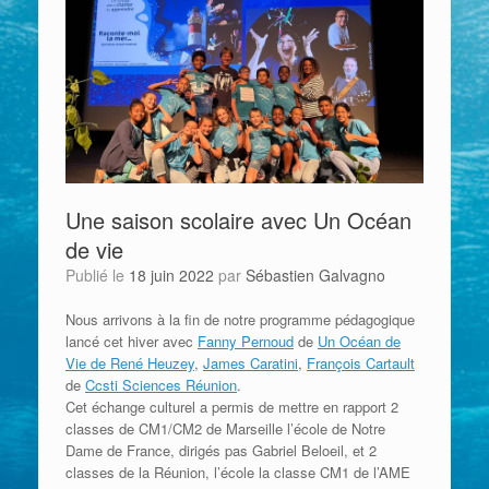
Une saison scolaire avec Un Océan
de vie
Publié le
18 juin 2022
par
Sébastien Galvagno
Nous arrivons à la fin de notre programme pédagogique
lancé cet hiver avec
Fanny Pernoud
de
Un Océan de
Vie de René Heuzey
,
James Caratini
,
François Cartault
de
Ccsti Sciences Réunion
.
Cet échange culturel a permis de mettre en rapport 2
classes de CM1/CM2 de Marseille l’école de Notre
Dame de France, dirigés pas Gabriel Beloeil, et 2
classes de la Réunion, l’école la classe CM1 de l’AME